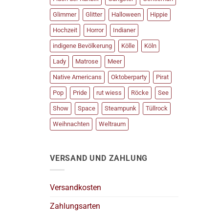
Glimmer
Glitter
Halloween
Hippie
Hochzeit
Horror
Indianer
indigene Bevölkerung
Kölle
Köln
Lady
Matrose
Meer
Native Americans
Oktoberparty
Pirat
Pop
Pride
rut wiess
Röcke
See
Show
Space
Steampunk
Tüllrock
Weihnachten
Weltraum
VERSAND UND ZAHLUNG
Versandkosten
Zahlungsarten