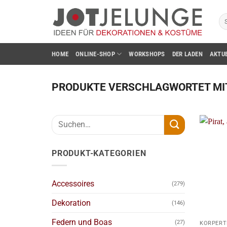
Zum
Su
Inhalt
na
springen
HOME
ONLINE-SHOP
WORKSHOPS
DER LADEN
AKTU
PRODUKTE VERSCHLAGWORTET MIT
Suchen
nach:
PRODUKT-KATEGORIEN
Accessoires
(279)
Dekoration
(146)
+
Federn und Boas
(27)
KÖRPERT