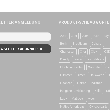
LETTER ANMELDUNG
PRODUKT-SCHLAGWÖRTE
20er
30er
70er
80er
Baye
Berlin
Bräutigam
Cabaret
Charleston
Cher
Clown
CS
Dandy
Disco
First Nations
Fluch der Karibik
Gangster
Ge
Glimmer
Glitter
Halloween
Hochzeit
Horror
Indianer
indigene Bevölkerung
Kölle
Kö
Lady
Matrose
Meer
Native Americans
Oktoberparty