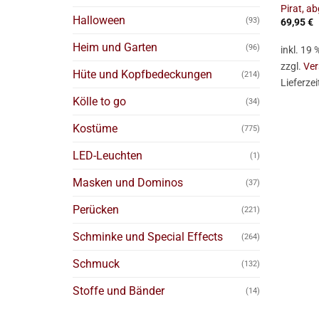
Pirat, a
Halloween
(93)
69,95
€
Heim und Garten
(96)
inkl. 19
zzgl.
Ver
Hüte und Kopfbedeckungen
(214)
Lieferzei
Kölle to go
(34)
Kostüme
(775)
LED-Leuchten
(1)
Masken und Dominos
(37)
Perücken
(221)
Schminke und Special Effects
(264)
Schmuck
(132)
Stoffe und Bänder
(14)