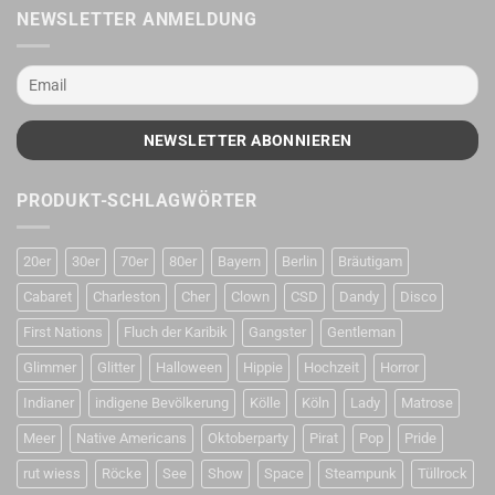
NEWSLETTER ANMELDUNG
PRODUKT-SCHLAGWÖRTER
20er
30er
70er
80er
Bayern
Berlin
Bräutigam
Cabaret
Charleston
Cher
Clown
CSD
Dandy
Disco
First Nations
Fluch der Karibik
Gangster
Gentleman
Glimmer
Glitter
Halloween
Hippie
Hochzeit
Horror
Indianer
indigene Bevölkerung
Kölle
Köln
Lady
Matrose
Meer
Native Americans
Oktoberparty
Pirat
Pop
Pride
rut wiess
Röcke
See
Show
Space
Steampunk
Tüllrock