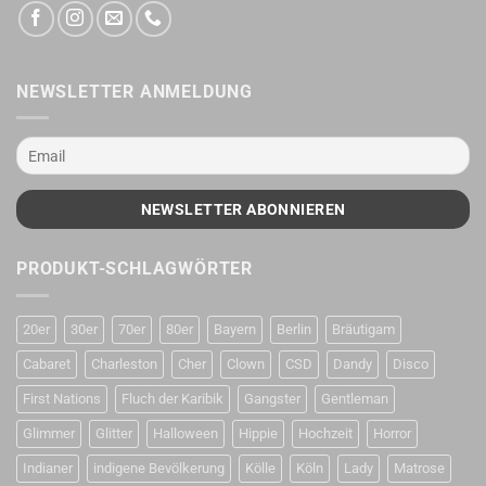
NEWSLETTER ANMELDUNG
PRODUKT-SCHLAGWÖRTER
20er
30er
70er
80er
Bayern
Berlin
Bräutigam
Cabaret
Charleston
Cher
Clown
CSD
Dandy
Disco
First Nations
Fluch der Karibik
Gangster
Gentleman
Glimmer
Glitter
Halloween
Hippie
Hochzeit
Horror
Indianer
indigene Bevölkerung
Kölle
Köln
Lady
Matrose