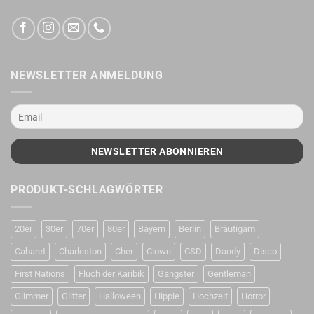
NEWSLETTER ANMELDUNG
PRODUKT-SCHLAGWÖRTER
20er
30er
70er
80er
Bayern
Berlin
Bräutigam
Cabaret
Charleston
Cher
Clown
CSD
Dandy
Disco
First Nations
Fluch der Karibik
Gangster
Gentleman
Glimmer
Glitter
Halloween
Hippie
Hochzeit
Horror