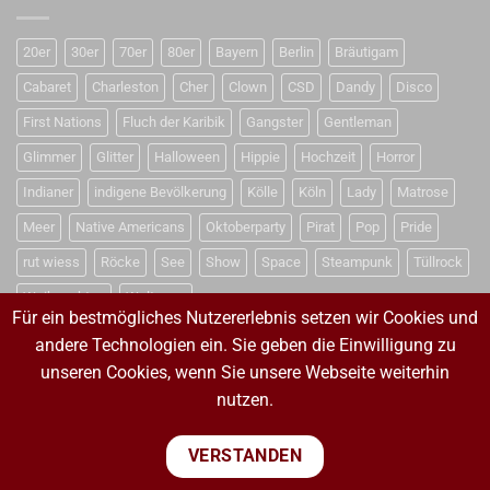
20er
30er
70er
80er
Bayern
Berlin
Bräutigam
Cabaret
Charleston
Cher
Clown
CSD
Dandy
Disco
First Nations
Fluch der Karibik
Gangster
Gentleman
Glimmer
Glitter
Halloween
Hippie
Hochzeit
Horror
Indianer
indigene Bevölkerung
Kölle
Köln
Lady
Matrose
Meer
Native Americans
Oktoberparty
Pirat
Pop
Pride
rut wiess
Röcke
See
Show
Space
Steampunk
Tüllrock
Weihnachten
Weltraum
Für ein bestmögliches Nutzererlebnis setzen wir Cookies und
andere Technologien ein. Sie geben die Einwilligung zu
unseren Cookies, wenn Sie unsere Webseite weiterhin
VERTRAG WIDERRUFEN
nutzen.
VERTRAG WIDERRUFEN
VERSTANDEN