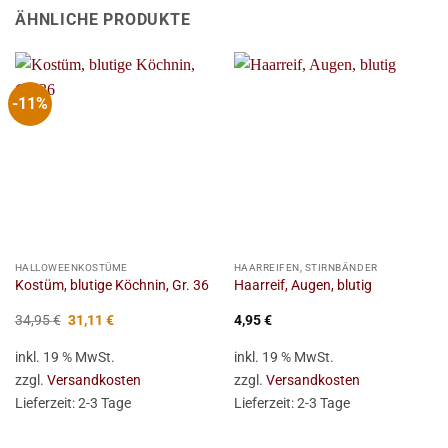
ÄHNLICHE PRODUKTE
-11%
HALLOWEENKOSTÜME
HAARREIFEN, STIRNBÄNDER
Kostüm, blutige Köchnin, Gr. 36
Haarreif, Augen, blutig
Ursprünglicher
Aktueller
34,95
€
31,11
€
4,95
€
Preis
Preis
war:
ist:
inkl. 19 % MwSt.
inkl. 19 % MwSt.
34,95 €
31,11 €.
zzgl.
Versandkosten
zzgl.
Versandkosten
Lieferzeit:
2-3 Tage
Lieferzeit:
2-3 Tage