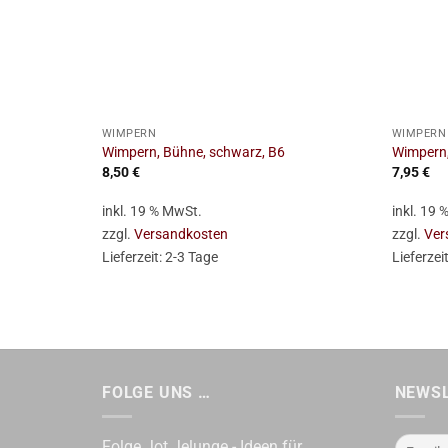
+
+
WIMPERN
WIMPERN
Wimpern, Bühne, schwarz, B6
Wimpern,
8,50
€
7,95
€
inkl. 19 % MwSt.
inkl. 19
zzgl.
Versandkosten
zzgl.
Ver
Lieferzeit:
2-3 Tage
Lieferzei
FOLGE UNS …
NEWS
Folge Jot Jelunge - Ideen für