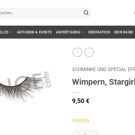
chen
ch:
ELLES
AKTIONEN & EVENTS
ANFERTIGUNG
DEKORATION
DEIN RAUM
SCHMINKE UND SPECIAL EF
Wimpern, Stargirl
9,50
€
Vorrätig
Wimpern, Stargirl, Cross mit Per