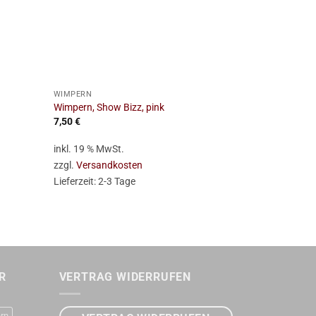
+
+
WIMPERN
WIMPERN
Wimpern, Show Bizz, pink
Wimpern, XX
7,50
€
6,95
€
inkl. 19 % MwSt.
inkl. 19 % Mw
zzgl.
Versandkosten
zzgl.
Versan
Lieferzeit:
2-3 Tage
Lieferzeit:
2-
R
VERTRAG WIDERRUFEN
rn