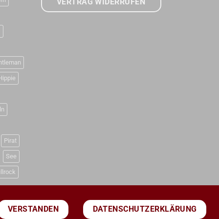
VERTRAG WIDERRUFEN
D
ntleman
Hippie
ln
Pirat
See
llrock
DATENSCHUTZERKLÄRUNG
VERSTANDEN