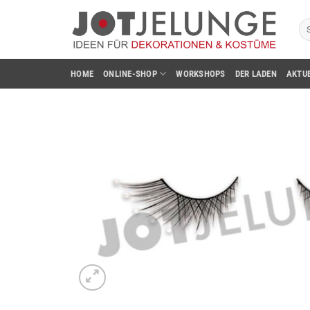
Zum
Su
Inhalt
na
springen
HOME
ONLINE-SHOP
WORKSHOPS
DER LADEN
AKTU