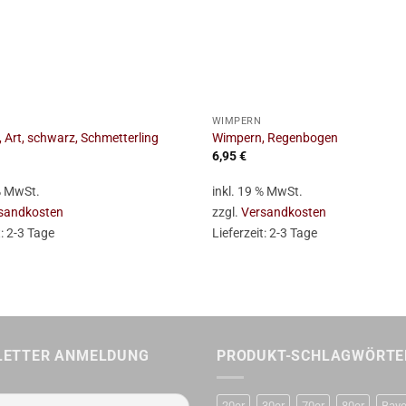
+
WIMPERN
 Art, schwarz, Schmetterling
Wimpern, Regenbogen
6,95
€
 % MwSt.
inkl. 19 % MwSt.
sandkosten
zzgl.
Versandkosten
t:
2-3 Tage
Lieferzeit:
2-3 Tage
LETTER ANMELDUNG
PRODUKT-SCHLAGWÖRTE
20er
30er
70er
80er
Baye