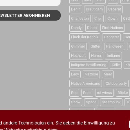
Berlin
Bräutigam
Cabaret
Charleston
Cher
Clown
CS
Dandy
Disco
First Nations
Fluch der Karibik
Gangster
Ge
Glimmer
Glitter
Halloween
Hochzeit
Horror
Indianer
indigene Bevölkerung
Kölle
Kö
Lady
Matrose
Meer
Native Americans
Oktoberparty
Pop
Pride
rut wiess
Röcke
Show
Space
Steampunk
Tü
Weihnachten
Weltraum
d andere Technologien ein. Sie geben die Einwilligung zu