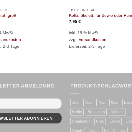
ELN
TISCH UND TAFEL
irat, groß
Kelle, Skelett, für Bowle oder Pun
7,95
€
 % MwSt.
inkl. 19 % MwSt.
sandkosten
zzgl.
Versandkosten
t:
2-3 Tage
Lieferzeit:
2-3 Tage
LETTER ANMELDUNG
PRODUKT-SCHLAGWÖR
20er
30er
70er
80er
Bay
Berlin
Bräutigam
Cabaret
Charleston
Cher
Clown
CS
Dandy
Disco
First Nations