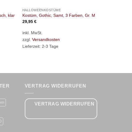
HALLOWEENKOSTÜME
HANDSCHUH
sch, klar
Kostüm, Gothic, Samt, 3 Farben, Gr. M
Handschuhe, 
29,95
€
7,95
€
inkl. MwSt.
inkl. 19 % M
zzgl.
Versandkosten
zzgl.
Versan
Lieferzeit:
2-3 Tage
Lieferzeit:
2-
TER
VERTRAG WIDERRUFEN
ern
VERTRAG WIDERRUFEN
D