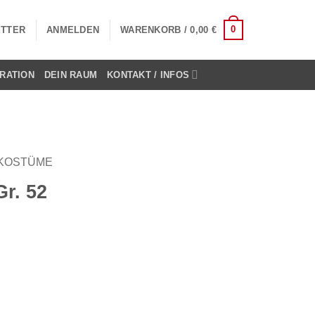
0
TTER
ANMELDEN
WARENKORB /
0,00
€
RATION
DEIN RAUM
KONTAKT / INFOS
KOSTÜME
Gr. 52