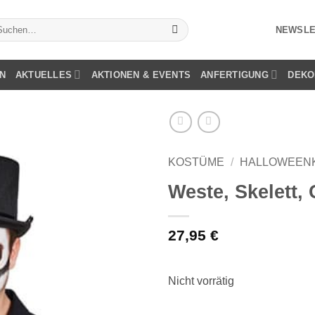
chen
NEWSLE
ch:
N
AKTUELLES
AKTIONEN & EVENTS
ANFERTIGUNG
DEKO
KOSTÜME
/
HALLOWEEN
Weste, Skelett, 
27,95
€
Nicht vorrätig