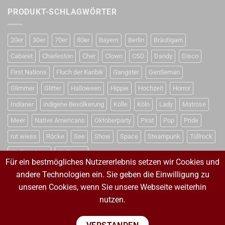
PRODUKT-SCHLAGWÖRTER
20er
30er
70er
80er
Bayern
Berlin
Bräutigam
Cabaret
Charleston
Cher
Clown
CSD
Dandy
Disco
First Nations
Fluch der Karibik
Gangster
Gentleman
Glimmer
Glitter
Halloween
Hippie
Hochzeit
Horror
Indianer
indigene Bevölkerung
Kölle
Köln
Lady
Matrose
Meer
Native Americans
Oktoberparty
Pirat
Pop
Pride
rut wiess
Röcke
See
Show
Space
Steampunk
Tüllrock
Weihnachten
Weltraum
Für ein bestmögliches Nutzererlebnis setzen wir Cookies und
andere Technologien ein. Sie geben die Einwilligung zu
unseren Cookies, wenn Sie unsere Webseite weiterhin
VERTRAG WIDERRUFEN
nutzen.
VERTRAG WIDERRUFEN