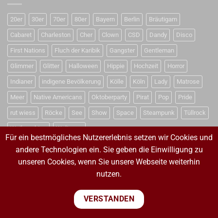
20er
30er
70er
80er
Bayern
Berlin
Bräutigam
Cabaret
Charleston
Cher
Clown
CSD
Dandy
Disco
First Nations
Fluch der Karibik
Gangster
Gentleman
Glimmer
Glitter
Halloween
Hippie
Hochzeit
Horror
Indianer
indigene Bevölkerung
Kölle
Köln
Lady
Matrose
Meer
Native Americans
Oktoberparty
Pirat
Pop
Pride
rut wiess
Röcke
See
Show
Space
Steampunk
Tüllrock
Weihnachten
Weltraum
Für ein bestmögliches Nutzererlebnis setzen wir Cookies und
andere Technologien ein. Sie geben die Einwilligung zu
unseren Cookies, wenn Sie unsere Webseite weiterhin
VERTRAG WIDERRUFEN
nutzen.
VERTRAG WIDERRUFEN
VERSTANDEN