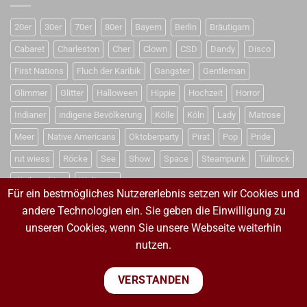
20er
30er
70er
80er
Bayern
Berlin
Bräutigam
Cabaret
Charleston
Cher
Clown
CSD
Dandy
Disco
First Nations
Fluch der Karibik
Gangster
Gentleman
Glimmer
Glitter
Halloween
Hippie
Hochzeit
Horror
Indianer
indigene Bevölkerung
Kölle
Köln
Lady
Matrose
Meer
Native Americans
Oktoberparty
Pirat
Pop
Pride
rut wiess
Röcke
See
Show
Space
Steampunk
Tüllrock
Weihnachten
Weltraum
Für ein bestmögliches Nutzererlebnis setzen wir Cookies und
andere Technologien ein. Sie geben die Einwilligung zu
unseren Cookies, wenn Sie unsere Webseite weiterhin
VERTRAG WIDERRUFEN
nutzen.
VERTRAG WIDERRUFEN
VERSTANDEN