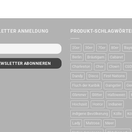
LETTER ANMELDUNG
PRODUKT-SCHLAGWÖRTE
20er
30er
70er
80er
Baye
Berlin
Bräutigam
Cabaret
Charleston
Cher
Clown
CS
Dandy
Disco
First Nations
Fluch der Karibik
Gangster
Ge
Glimmer
Glitter
Halloween
Hochzeit
Horror
Indianer
indigene Bevölkerung
Kölle
Kö
Lady
Matrose
Meer