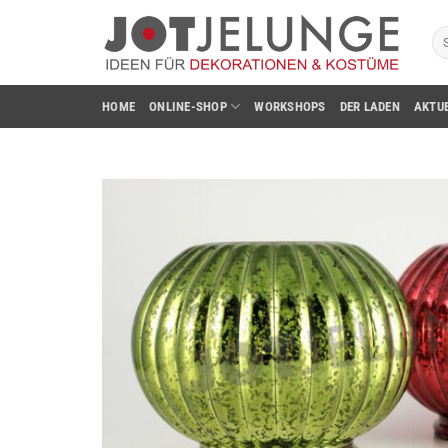
Zum
Su
Inhalt
na
springen
HOME
ONLINE-SHOP
WORKSHOPS
DER LADEN
AKTU