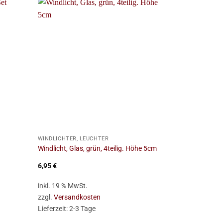
+
+
WINDLICHTER, LEUCHTER
WINDLICHTER,
Windlicht, Glas, grün, 4teilig. Höhe 5cm
Windlicht, Cry
6,95
€
13,95
€
inkl. 19 % MwSt.
inkl. 19 % Mw
zzgl.
Versandkosten
zzgl.
Versan
Lieferzeit:
2-3 Tage
Lieferzeit:
2-