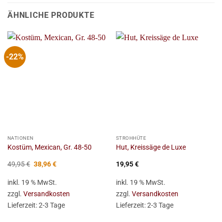
ÄHNLICHE PRODUKTE
-22%
NATIONEN
STROHHÜTE
Kostüm, Mexican, Gr. 48-50
Hut, Kreissäge de Luxe
Ursprünglicher
Aktueller
49,95
€
38,96
€
19,95
€
Preis
Preis
war:
ist:
inkl. 19 % MwSt.
inkl. 19 % MwSt.
49,95 €
38,96 €.
zzgl.
Versandkosten
zzgl.
Versandkosten
Lieferzeit:
2-3 Tage
Lieferzeit:
2-3 Tage