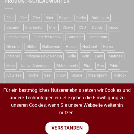
PRODUKT-SCHLAGWÖRTER
20er
30er
70er
80er
Bayern
Berlin
Bräutigam
Cabaret
Charleston
Cher
Clown
CSD
Dandy
Disco
First Nations
Fluch der Karibik
Gangster
Gentleman
Glimmer
Glitter
Halloween
Hippie
Hochzeit
Horror
Indianer
indigene Bevölkerung
Kölle
Köln
Lady
Matrose
Meer
Native Americans
Oktoberparty
Pirat
Pop
Pride
rut wiess
Röcke
See
Show
Space
Steampunk
Tüllrock
Weihnachten
Weltraum
Für ein bestmögliches Nutzererlebnis setzen wir Cookies und
andere Technologien ein. Sie geben die Einwilligung zu
unseren Cookies, wenn Sie unsere Webseite weiterhin
VERTRAG WIDERRUFEN
nutzen.
VERTRAG WIDERRUFEN
VERSTANDEN