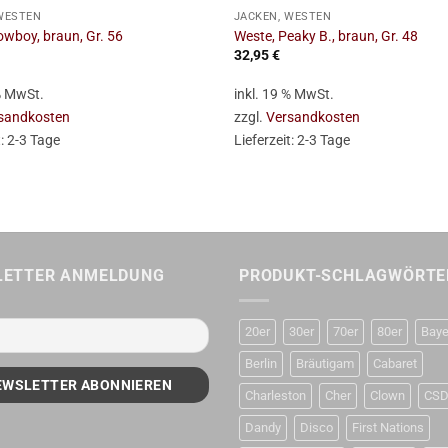
WESTEN
JACKEN, WESTEN
owboy, braun, Gr. 56
Weste, Peaky B., braun, Gr. 48
32,95
€
 % MwSt.
inkl. 19 % MwSt.
sandkosten
zzgl.
Versandkosten
t:
2-3 Tage
Lieferzeit:
2-3 Tage
LETTER ANMELDUNG
PRODUKT-SCHLAGWÖRTE
20er
30er
70er
80er
Baye
Berlin
Bräutigam
Cabaret
Charleston
Cher
Clown
CS
Dandy
Disco
First Nations