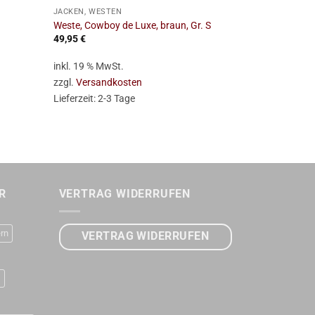
JACKEN, WESTEN
JACKEN, WES
Weste, Cowboy de Luxe, braun, Gr. S
Weste, Cowbo
49,95
€
49,95
€
inkl. 19 % MwSt.
inkl. 19 % Mw
zzgl.
Versandkosten
zzgl.
Versan
Lieferzeit:
2-3 Tage
Lieferzeit:
2-
R
VERTRAG WIDERRUFEN
rn
VERTRAG WIDERRUFEN
D