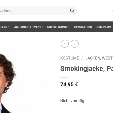
chen
ch:
ELLES
AKTIONEN & EVENTS
ANFERTIGUNG
DEKORATION
DEIN RAUM
KOSTÜME
/
JACKEN, WES
Smokingjacke, Pai
74,95
€
Nicht vorrätig