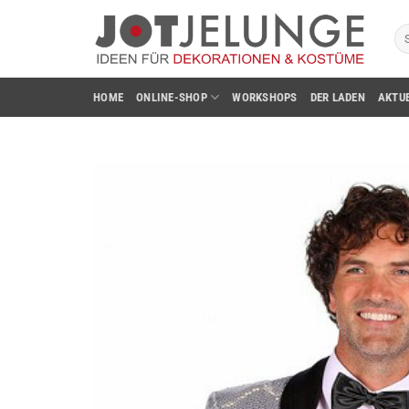
Zum
Su
Inhalt
na
springen
HOME
ONLINE-SHOP
WORKSHOPS
DER LADEN
AKTU