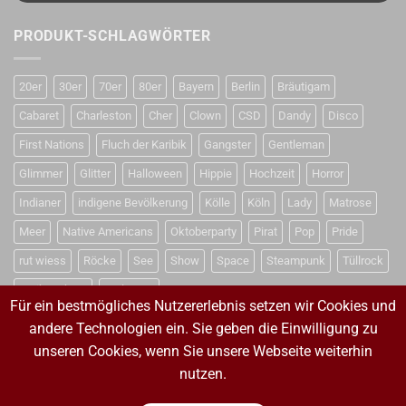
PRODUKT-SCHLAGWÖRTER
20er
30er
70er
80er
Bayern
Berlin
Bräutigam
Cabaret
Charleston
Cher
Clown
CSD
Dandy
Disco
First Nations
Fluch der Karibik
Gangster
Gentleman
Glimmer
Glitter
Halloween
Hippie
Hochzeit
Horror
Indianer
indigene Bevölkerung
Kölle
Köln
Lady
Matrose
Meer
Native Americans
Oktoberparty
Pirat
Pop
Pride
rut wiess
Röcke
See
Show
Space
Steampunk
Tüllrock
Weihnachten
Weltraum
Für ein bestmögliches Nutzererlebnis setzen wir Cookies und
andere Technologien ein. Sie geben die Einwilligung zu
unseren Cookies, wenn Sie unsere Webseite weiterhin
VERTRAG WIDERRUFEN
nutzen.