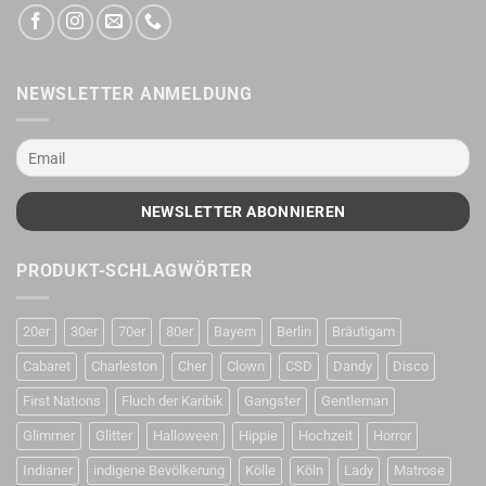
NEWSLETTER ANMELDUNG
PRODUKT-SCHLAGWÖRTER
20er
30er
70er
80er
Bayern
Berlin
Bräutigam
Cabaret
Charleston
Cher
Clown
CSD
Dandy
Disco
First Nations
Fluch der Karibik
Gangster
Gentleman
Glimmer
Glitter
Halloween
Hippie
Hochzeit
Horror
Indianer
indigene Bevölkerung
Kölle
Köln
Lady
Matrose