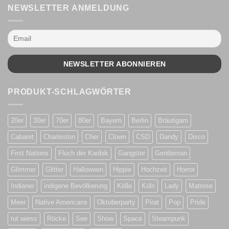
NEWSLETTER ANMELDUNG
PRODUKT-SCHLAGWÖRTER
20er
30er
70er
80er
Bayern
Berlin
Bräutigam
Cabaret
Charleston
Cher
Clown
CSD
Dandy
Disco
First Nations
Fluch der Karibik
Gangster
Gentleman
Glimmer
Glitter
Halloween
Hippie
Hochzeit
Horror
Indianer
indigene Bevölkerung
Kölle
Köln
Lady
Matrose
Meer
Native Americans
Oktoberparty
Pirat
Pop
Pride
rut wiess
Röcke
See
Show
Space
Steampunk