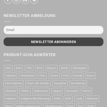
NEWSLETTER ANMELDUNG
PRODUKT-SCHLAGWÖRTER
20er
30er
70er
80er
Bayern
Berlin
Bräutigam
Cabaret
Charleston
Cher
Clown
CSD
Dandy
Disco
First Nations
Fluch der Karibik
Gangster
Gentleman
Glimmer
Glitter
Halloween
Hippie
Hochzeit
Horror
Indianer
indigene Bevölkerung
Kölle
Köln
Lady
Matrose
Meer
Native Americans
Oktoberparty
Pirat
Pop
Pride