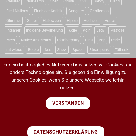
Cabaret
Charleston
Cher
Clown
CSD
Dandy
Disco
First Nations
Fluch der Karibik
Gangster
Gentleman
Glimmer
Glitter
Halloween
Hippie
Hochzeit
Horror
Indianer
indigene Bevölkerung
Kölle
Köln
Lady
Matrose
Meer
Native Americans
Oktoberparty
Pirat
Pop
Pride
rut wiess
Röcke
See
Show
Space
Steampunk
Tüllrock
Weihnachten
Weltraum
Für ein bestmögliches Nutzererlebnis setzen wir Cookies und
andere Technologien ein. Sie geben die Einwilligung zu
unseren Cookies, wenn Sie unsere Webseite weiterhin
VERTRAG WIDERRUFEN
nutzen.
VERTRAG WIDERRUFEN
VERSTANDEN
PayPal
Visa
MasterCard
Sepa
Bank
DATENSCHUTZERKLÄRUNG
Transfer