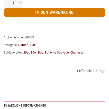
Perücke, Lou Lou, türkis Menge
IN DEN WARENKORB
Artikelnummer:
09763
Kategorie:
Damen, kurz
Schlagwörter:
20er
,
30er
,
Bob
,
Bohème Sauvage
,
Charleston
Lieferzeit:
2-3 Tage
ZUSÄTZLICHE INFORMATIONEN