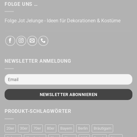
FOLGE UNS …
Folge Jot Jelunge - Ideen für Dekorationen & Kostüme
NEWSLETTER ANMELDUNG
PRODUKT-SCHLAGWÖRTER
20er
30er
70er
80er
Bayern
Berlin
Bräutigam