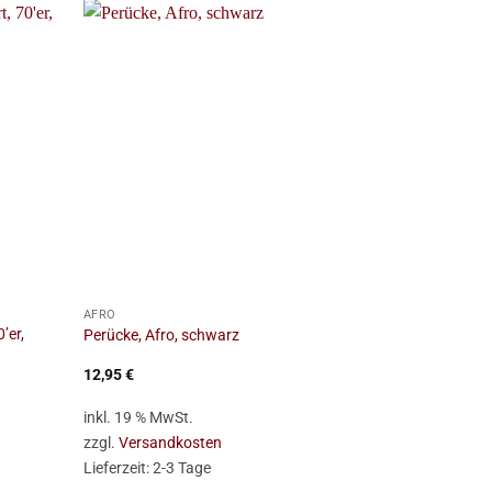
+
+
AFRO
AFRO
’er,
Perücke, Deu
Perücke, Afro, schwarz
rot, gelb
12,95
€
2,95
€
inkl. 19 % MwSt.
inkl. 19 % Mw
zzgl.
Versandkosten
zzgl.
Versan
Lieferzeit:
2-3 Tage
Lieferzeit:
2-