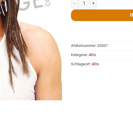
Perücke, Dreadlocks, braun Men
I
Artikelnummer:
63337
Kategorie:
Afro
Schlagwort:
Afro