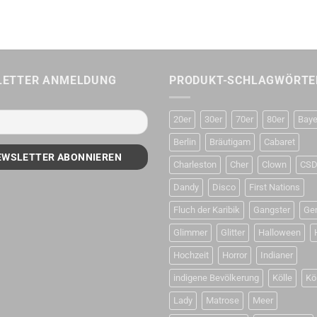
LETTER ANMELDUNG
PRODUKT-SCHLAGWÖRTE
20er
30er
70er
80er
Baye
Berlin
Bräutigam
Cabaret
Charleston
Cher
Clown
CS
Dandy
Disco
First Nations
Fluch der Karibik
Gangster
Ge
Glimmer
Glitter
Halloween
Hochzeit
Horror
Indianer
indigene Bevölkerung
Kölle
Kö
Lady
Matrose
Meer