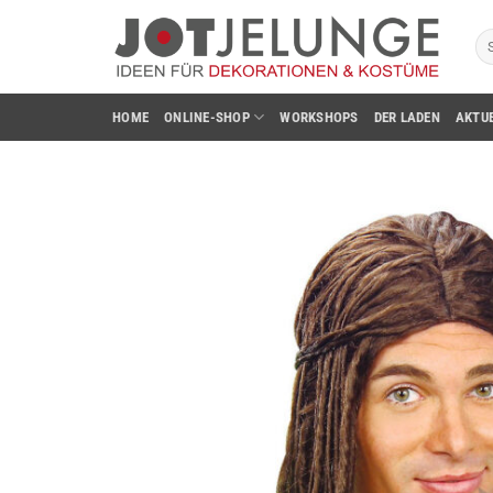
Zum
Su
Inhalt
na
springen
HOME
ONLINE-SHOP
WORKSHOPS
DER LADEN
AKTU