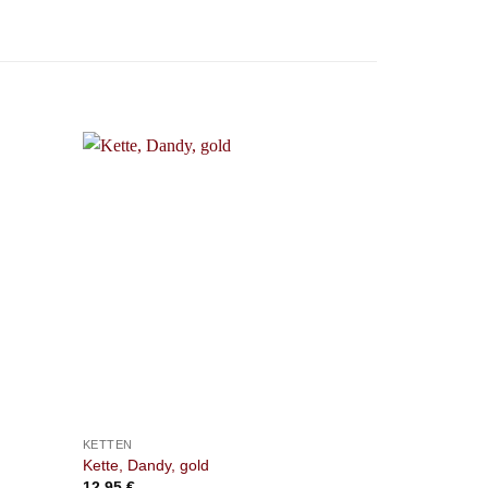
+
+
KETTEN
KETTEN
Kette, Dandy, gold
Kette, Edelw
12,95
€
5,95
€