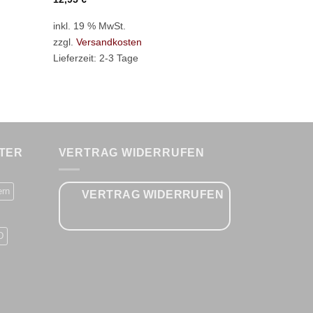
inkl. 19 % MwSt.
inkl. 19 % M
zzgl.
Versandkosten
zzgl.
Versan
Lieferzeit:
2-3 Tage
Lieferzeit:
2-
TER
VERTRAG WIDERRUFEN
ern
VERTRAG WIDERRUFEN
D