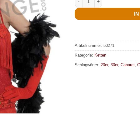
I
Artikelnummer:
50271
Kategorie:
Ketten
Schlagwörter:
20er
,
30er
,
Cabaret
,
C