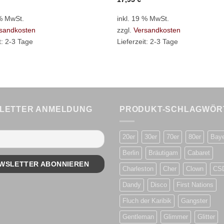
 % MwSt.
inkl. 19 % MwSt.
sandkosten
zzgl.
Versandkosten
t:
2-3 Tage
Lieferzeit:
2-3 Tage
LETTER ANMELDUNG
PRODUKT-SCHLAGWÖR
20er
30er
70er
80er
Bay
Berlin
Bräutigam
Cabaret
Charleston
Cher
Clown
CS
Dandy
Disco
First Nations
Fluch der Karibik
Gangster
Gentleman
Glimmer
Glitter