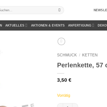
chen
NEWSLE
ch:
N
AKTUELLES
AKTIONEN & EVENTS
ANFERTIGUNG
DEKO
SCHMUCK
/
KETTEN
Perlenkette, 57
3,50
€
Vorrätig
Perlenkette, 57 cm, weiss Men