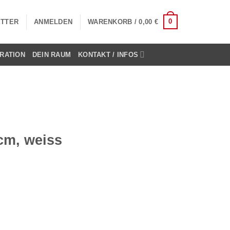
0
TTER
ANMELDEN
WARENKORB /
0,00
€
RATION
DEIN RAUM
KONTAKT / INFOS
 cm, weiss
ge