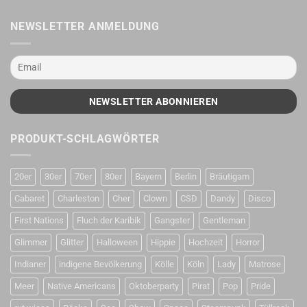
NEWSLETTER ANMELDUNG
PRODUKT-SCHLAGWÖRTER
20er
30er
70er
80er
Bayern
Berlin
Bräutigam
Cabaret
Charleston
Cher
Clown
CSD
Dandy
Disco
First Nations
Fluch der Karibik
Gangster
Gentleman
Glimmer
Glitter
Halloween
Hippie
Hochzeit
Horror
Indianer
indigene Bevölkerung
Kölle
Köln
Lady
Matrose
Meer
Native Americans
Oktoberparty
Pirat
Pop
Pride