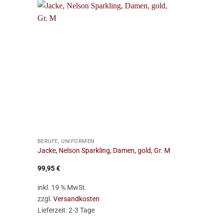
-33%
+
+
BERUFE, UNIFORMEN
BERUFE, UNIF
Jacke, Nelson Sparkling, Damen, gold, Gr. M
Kostüm, Cop G
Ursp
99,95
€
29,95
€
20,
Prei
war:
inkl. 19 % MwSt.
inkl. 19 % Mw
29,9
zzgl.
Versandkosten
zzgl.
Versan
Lieferzeit:
2-3 Tage
Lieferzeit:
2-