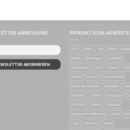
LETTER ANMELDUNG
PRODUKT-SCHLAGWÖRTE
20er
30er
70er
80er
Baye
Berlin
Bräutigam
Cabaret
Charleston
Cher
Clown
CS
Dandy
Disco
First Nations
Fluch der Karibik
Gangster
Ge
Glimmer
Glitter
Halloween
Hochzeit
Horror
Indianer
indigene Bevölkerung
Kölle
Kö
Lady
Matrose
Meer