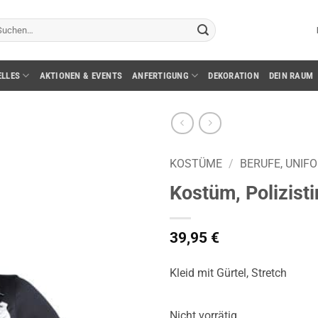
chen
ch:
ELLES
AKTIONEN & EVENTS
ANFERTIGUNG
DEKORATION
DEIN RAUM
KOSTÜME
/
BERUFE, UNIF
Kostüm, Polizistin
39,95
€
Kleid mit Gürtel, Stretch
Nicht vorrätig