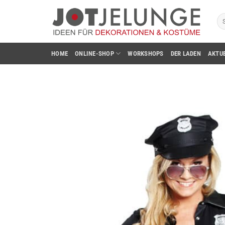
Zum
Su
Inhalt
na
springen
HOME
ONLINE-SHOP
WORKSHOPS
DER LADEN
AKTU