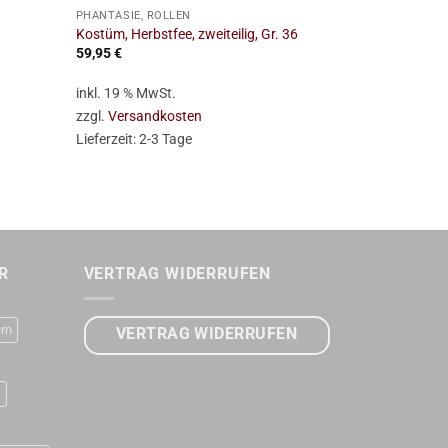
PHANTASIE, ROLLEN
PHANTASIE, R
Kostüm, Herbstfee, zweiteilig, Gr. 36
Kostüm, Robi
59,95
€
89,95
€
inkl. 19 % MwSt.
inkl. 19 % Mw
zzgl.
Versandkosten
zzgl.
Versan
Lieferzeit:
2-3 Tage
Lieferzeit:
2-
R
VERTRAG WIDERRUFEN
rn
VERTRAG WIDERRUFEN
D