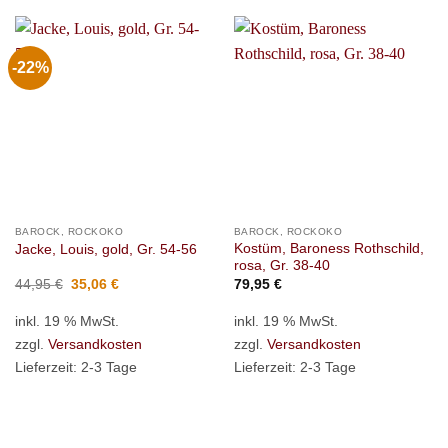
-22%
BAROCK, ROCKOKO
BAROCK, ROCKOKO
Kostüm, Baroness Rothschild,
Jacke, Louis, gold, Gr. 54-56
rosa, Gr. 38-40
Ursprünglicher
Aktueller
44,95
€
35,06
€
79,95
€
Preis
Preis
war:
ist:
inkl. 19 % MwSt.
inkl. 19 % MwSt.
44,95 €
35,06 €.
zzgl.
Versandkosten
zzgl.
Versandkosten
Lieferzeit:
2-3 Tage
Lieferzeit:
2-3 Tage