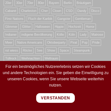
20er
30er
70er
80er
Bayern
Berlin
Bräutigam
Cabaret
Charleston
Cher
Clown
CSD
Dandy
Disco
First Nations
Fluch der Karibik
Gangster
Gentleman
Glimmer
Glitter
Halloween
Hippie
Hochzeit
Horror
Indianer
indigene Bevölkerung
Kölle
Köln
Lady
Matrose
Meer
Native Americans
Oktoberparty
Pirat
Pop
Pride
rut wiess
Röcke
See
Show
Space
Steampunk
Tüllrock
Weihnachten
Weltraum
Für ein bestmögliches Nutzererlebnis setzen wir Cookies
und andere Technologien ein. Sie geben die Einwilligung zu
VERTRAG WIDERRUFEN
unseren Cookies, wenn Sie unsere Webseite weiterhin
nutzen.
VERTRAG WIDERRUFEN
VERSTANDEN