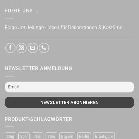
FOLGE UNS …
Folge Jot Jelunge - Ideen für Dekorationen & Kostüme
NEWSLETTER ANMELDUNG
PRODUKT-SCHLAGWÖRTER
20er
30er
70er
80er
Bayern
Berlin
Bräutigam