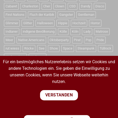
Cabaret
Charleston
Cher
Clown
CSD
Dandy
Disco
First Nations
Fluch der Karibik
Gangster
Gentleman
Glimmer
Glitter
Halloween
Hippie
Hochzeit
Horror
Indianer
indigene Bevölkerung
Kölle
Köln
Lady
Matrose
Meer
Native Americans
Oktoberparty
Pirat
Pop
Pride
rut wiess
Röcke
See
Show
Space
Steampunk
Tüllrock
Weihnachten
Weltraum
Für ein bestmögliches Nutzererlebnis setzen wir Cookies und
andere Technologien ein. Sie geben die Einwilligung zu
unseren Cookies, wenn Sie unsere Webseite weiterhin
VERTRAG WIDERRUFEN
nutzen.
VERTRAG WIDERRUFEN
VERSTANDEN
PayPal
Visa
MasterCard
Sepa
Bank