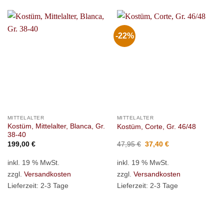
-22%
MITTELALTER
MITTELALTER
Kostüm, Mittelalter, Blanca, Gr.
Kostüm, Corte, Gr. 46/48
38-40
Ursprünglicher
Aktueller
199,00
€
47,95
€
37,40
€
Preis
Preis
war:
ist:
inkl. 19 % MwSt.
inkl. 19 % MwSt.
47,95 €
37,40 €.
zzgl.
Versandkosten
zzgl.
Versandkosten
Lieferzeit:
2-3 Tage
Lieferzeit:
2-3 Tage