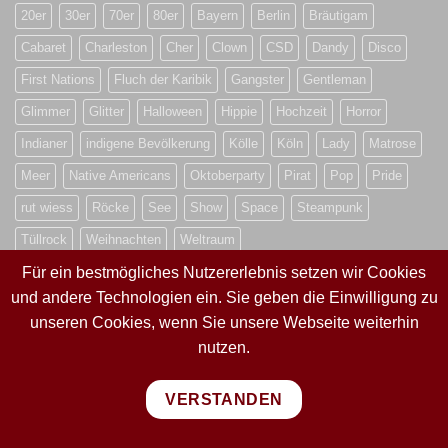
20er
30er
70er
80er
Bayern
Berlin
Bräutigam
Cabaret
Charleston
Cher
Clown
CSD
Dandy
Disco
First Nations
Fluch der Karibik
Gangster
Gentleman
Glimmer
Glitter
Halloween
Hippie
Hochzeit
Horror
Indianer
indigene Bevölkerung
Kölle
Köln
Lady
Matrose
Meer
Native Americans
Oktoberparty
Pirat
Pop
Pride
rut wiess
Röcke
See
Show
Space
Steampunk
Tüllrock
Weihnachten
Weltraum
Für ein bestmögliches Nutzererlebnis setzen wir Cookies
und andere Technologien ein. Sie geben die Einwilligung zu
VERTRAG WIDERRUFEN
unseren Cookies, wenn Sie unsere Webseite weiterhin
nutzen.
VERTRAG WIDERRUFEN
VERSTANDEN