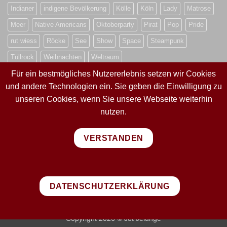
Indianer
indigene Bevölkerung
Kölle
Köln
Lady
Matrose
Meer
Native Americans
Oktoberparty
Pirat
Pop
Pride
rut wiess
Röcke
See
Show
Space
Steampunk
Tüllrock
Weihnachten
Weltraum
Für ein bestmögliches Nutzererlebnis setzen wir Cookies
und andere Technologien ein. Sie geben die Einwilligung zu
VERTRAG WIDERRUFEN
unseren Cookies, wenn Sie unsere Webseite weiterhin
nutzen.
VERTRAG WIDERRUFEN
VERSTANDEN
PayPal
Visa
MasterCard
Sepa
Bank
Transfer
DATENSCHUTZERKLÄRUNG
IMPRESSUM
WIDERRUFSBELEHRUNG
AGB
DATENSCHUTZERKLÄRUNG
VERSANDKOSTEN
ZAHLUNGSARTEN
Copyright 2026 © Jot Jelunge