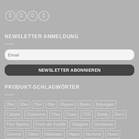
NEWSLETTER ANMELDUNG
PRODUKT-SCHLAGWÖRTER
20er
30er
70er
80er
Bayern
Berlin
Bräutigam
Cabaret
Charleston
Cher
Clown
CSD
Dandy
Disco
First Nations
Fluch der Karibik
Gangster
Gentleman
Glimmer
Glitter
Halloween
Hippie
Hochzeit
Horror