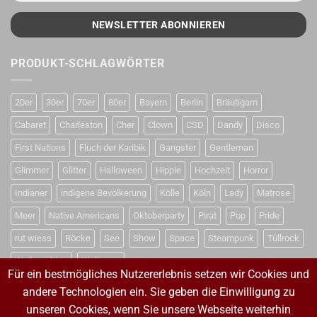
PRODUKT-SCHLAGWÖRTER
20er
30er
70er
80er
Bayern
Berlin
Bräutigam
Cabaret
Charleston
Cher
Clown
CSD
Dandy
Disco
First Nations
Fluch der Karibik
Gangster
Gentleman
Glimmer
Glitter
Halloween
Hippie
Hochzeit
Horror
Indianer
indigene Bevölkerung
Kölle
Köln
Lady
Matrose
Meer
Native Americans
Oktoberparty
Pirat
Pop
Pride
rut wiess
Röcke
See
Show
Space
Steampunk
Tüllrock
Weihnachten
Weltraum
Für ein bestmögliches Nutzererlebnis setzen wir Cookies und
andere Technologien ein. Sie geben die Einwilligung zu
unseren Cookies, wenn Sie unsere Webseite weiterhin
VERTRAG WIDERRUFEN