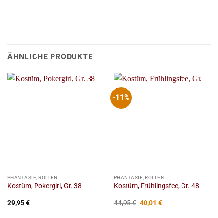
ÄHNLICHE PRODUKTE
-11%
PHANTASIE, ROLLEN
PHANTASIE, ROLLEN
Kostüm, Pokergirl, Gr. 38
Kostüm, Frühlingsfee, Gr. 48
Ursprünglicher
Aktueller
29,95
€
44,95
€
40,01
€
Preis
Preis
war:
ist: