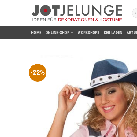
Zum
Su
Inhalt
na
springen
HOME
ONLINE-SHOP
WORKSHOPS
DER LADEN
AKTU
-22%