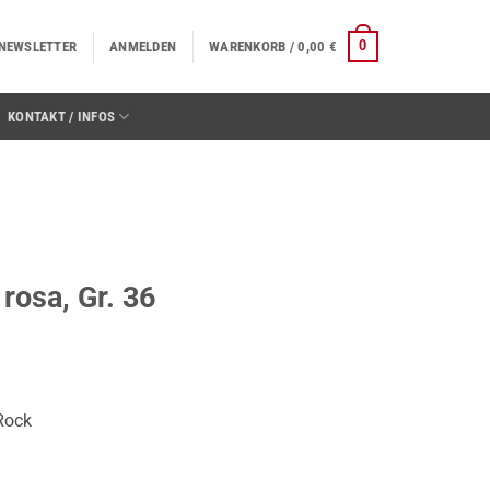
0
NEWSLETTER
ANMELDEN
WARENKORB /
0,00
€
KONTAKT / INFOS
rosa, Gr. 36
r
ler
 Rock
€.