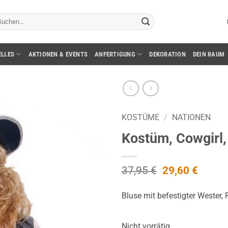
chen
ch:
ELLES
AKTIONEN & EVENTS
ANFERTIGUNG
DEKORATION
DEIN RAUM
KOSTÜME
/
NATIONEN
Kostüm, Cowgirl, 
Ursprüngliche
Aktuel
37,95
€
29,60
€
Preis
Preis
war:
ist:
Bluse mit befestigter Wester,
37,95 €
29,60 
Nicht vorrätig