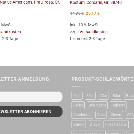
Native Americans, Frau, rosa, Gr.
Kostüm, Corsarin, Gr. 38/40
Ursprünglicher
Aktueller
44,95
€
25,17
€
Preis
Preis
war:
ist:
 % MwSt.
inkl. 19 % MwSt.
44,95 €
25,17 €.
sandkosten
zzgl.
Versandkosten
t:
2-3 Tage
Lieferzeit:
2-3 Tage
LETTER ANMELDUNG
PRODUKT-SCHLAGWÖRTE
20er
30er
70er
80er
Baye
Berlin
Bräutigam
Cabaret
Charleston
Cher
Clown
CS
Dandy
Disco
First Nations
Fluch der Karibik
Gangster
Ge