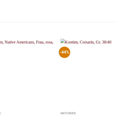
-44%
+
N
NATIONEN