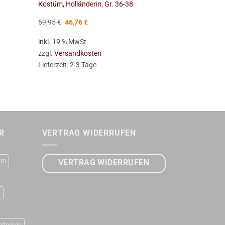
Kostüm, Holländerin, Gr. 36-38
Kostüm, Nati
Ursprünglicher
Aktueller
59,95
€
46,76
€
32,95
€
Preis
Preis
war:
ist:
inkl. 19 % MwSt.
inkl. 19 % Mw
59,95 €
46,76 €.
zzgl.
Versandkosten
zzgl.
Versan
Lieferzeit:
2-3 Tage
Lieferzeit:
2-
R
VERTRAG WIDERRUFEN
rn
VERTRAG WIDERRUFEN
D
ntleman