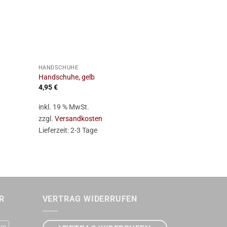
+
+
HANDSCHUHE
HANDSCHUHE
Handschuhe, gelb
Handschuhe,
4,95
€
4,95
€
inkl. 19 % MwSt.
inkl. 19 % Mw
zzgl.
Versandkosten
zzgl.
Versan
Lieferzeit:
2-3 Tage
Lieferzeit:
2-
R
VERTRAG WIDERRUFEN
rn