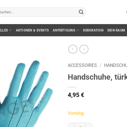
chen
ch:
ELLES
AKTIONEN & EVENTS
ANFERTIGUNG
DEKORATION
DEIN RAUM
ACCESSOIRES
/
HANDSCH
Handschuhe, türk
4,95
€
Vorrätig
Handschuhe, türkis Menge