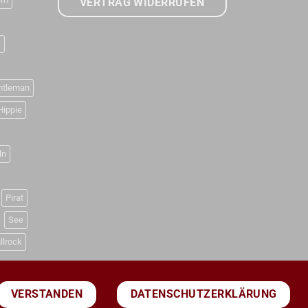
VERTRAG WIDERRUFEN
D
ntleman
Hippie
ln
Pirat
See
llrock
DATENSCHUTZERKLÄRUNG
VERSTANDEN