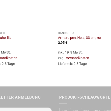
+
UHE
HANDSCHUHE
he, lila
Armstulpen, Netz, 33 cm, rot
3,95
€
 % MwSt.
inkl. 19 % MwSt.
sandkosten
zzgl.
Versandkosten
t:
2-3 Tage
Lieferzeit:
2-3 Tage
LETTER ANMELDUNG
PRODUKT-SCHLAGWÖRTE
20er
30er
70er
80er
Baye