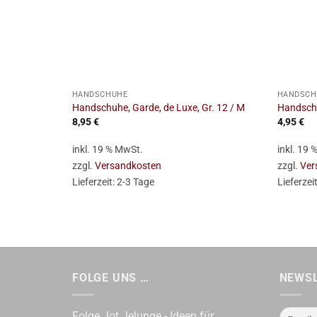
+
+
HANDSCHUHE
HANDSCH
Handschuhe, Garde, de Luxe, Gr. 12 / M
Handschu
8,95
€
4,95
€
inkl. 19 % MwSt.
inkl. 19
zzgl.
Versandkosten
zzgl.
Ver
Lieferzeit:
2-3 Tage
Lieferzei
FOLGE UNS …
NEWS
Folge Jot Jelunge - Ideen für