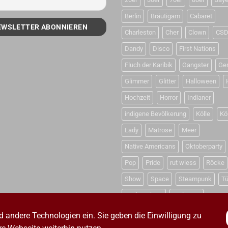
Berlin
Bräutigam
Cabaret
Charleston
Cher
Clown
CS
Dandy
Disco
First Nations
Fluch der Karibik
Gangster
Ge
Glimmer
Glitter
Halloween
Hochzeit
Horror
Indianer
indigene Bevölkerung
Kölle
Kö
Lady
Matrose
Meer
Native Americans
Oktoberparty
Pop
Pride
rut wiess
Röcke
Show
Space
Steampunk
Tü
Weihnachten
Weltraum
d andere Technologien ein. Sie geben die Einwilligung zu