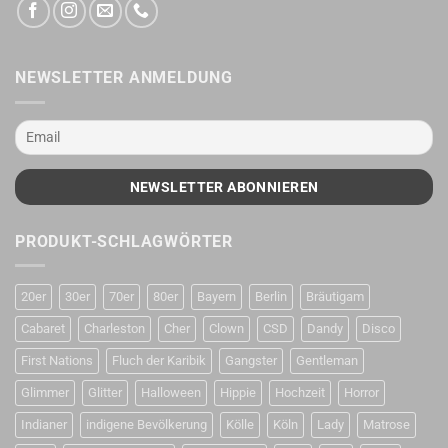
NEWSLETTER ANMELDUNG
PRODUKT-SCHLAGWÖRTER
20er
30er
70er
80er
Bayern
Berlin
Bräutigam
Cabaret
Charleston
Cher
Clown
CSD
Dandy
Disco
First Nations
Fluch der Karibik
Gangster
Gentleman
Glimmer
Glitter
Halloween
Hippie
Hochzeit
Horror
Indianer
indigene Bevölkerung
Kölle
Köln
Lady
Matrose