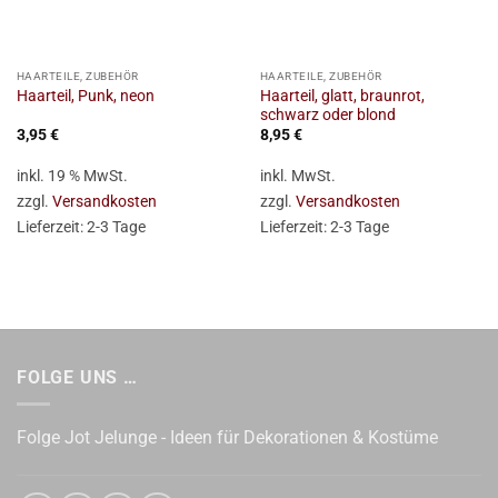
HAARTEILE, ZUBEHÖR
HAARTEILE, ZUBEHÖR
Haarteil, glatt, braunrot,
Haarteil, Punk, neon
schwarz oder blond
3,95
€
8,95
€
inkl. 19 % MwSt.
inkl. MwSt.
zzgl.
Versandkosten
zzgl.
Versandkosten
Lieferzeit:
2-3 Tage
Lieferzeit:
2-3 Tage
FOLGE UNS …
Folge Jot Jelunge - Ideen für Dekorationen & Kostüme