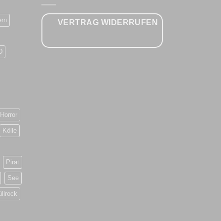
ern
VERTRAG WIDERRUFEN
D
Horror
Kölle
Pirat
See
üllrock