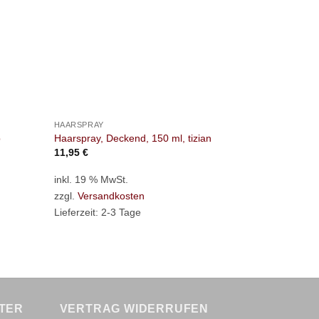
+
+
HAARSPRAY
HAARSPRAY
b
Haarspray, Deckend, 150 ml, tizian
Haarspray, 
11,95
€
11,95
€
inkl. 19 % MwSt.
inkl. 19 % M
zzgl.
Versandkosten
zzgl.
Versan
Lieferzeit:
2-3 Tage
Lieferzeit:
2-
TER
VERTRAG WIDERRUFEN