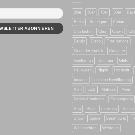
20er
30er
70er
80er
Bay
Berlin
Bräutigam
Cabaret
Charleston
Cher
Clown
CS
Dandy
Disco
First Nations
Fluch der Karibik
Gangster
Gentleman
Glimmer
Glitter
Halloween
Hippie
Hochzeit
Indianer
indigene Bevölkerung
Köln
Lady
Matrose
Meer
Native Americans
Oktoberparty
Pop
Pride
rut wiess
Röcke
Show
Space
Steampunk
T
Weihnachten
Weltraum