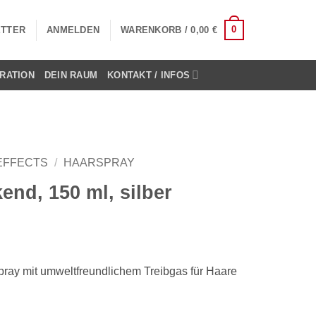
0
TTER
ANMELDEN
WARENKORB /
0,00
€
RATION
DEIN RAUM
KONTAKT / INFOS
EFFECTS
/
HAARSPRAY
end, 150 ml, silber
ray mit umweltfreundlichem Treibgas für Haare