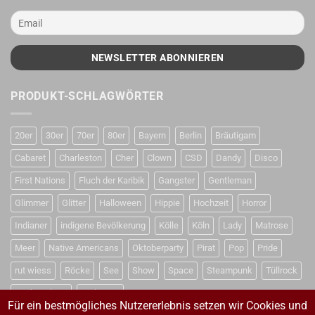
PRODUKT-SCHLAGWÖRTER
20er
30er
70er
80er
Bayern
Berlin
Bräutigam
Cabaret
Charleston
Cher
Clown
CSD
Dandy
Disco
First Nations
Fluch der Karibik
Gangster
Gentleman
Glimmer
Glitter
Halloween
Hippie
Hochzeit
Horror
Indianer
indigene Bevölkerung
Kölle
Köln
Lady
Matrose
Meer
Native Americans
Oktoberparty
Pirat
Pop
Pride
rut wiess
Röcke
See
Show
Space
Steampunk
Tüllrock
Weihnachten
Weltraum
Für ein bestmögliches Nutzererlebnis setzen wir Cookies und