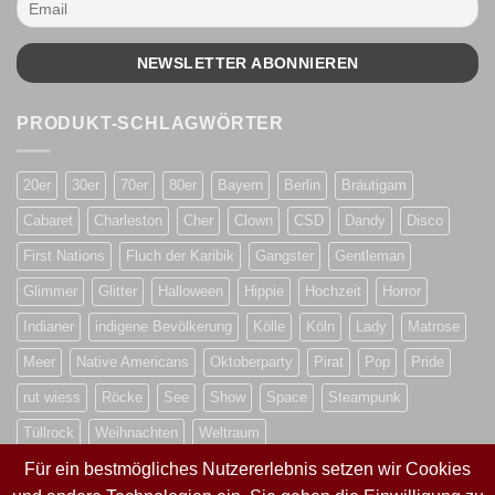
PRODUKT-SCHLAGWÖRTER
20er
30er
70er
80er
Bayern
Berlin
Bräutigam
Cabaret
Charleston
Cher
Clown
CSD
Dandy
Disco
First Nations
Fluch der Karibik
Gangster
Gentleman
Glimmer
Glitter
Halloween
Hippie
Hochzeit
Horror
Indianer
indigene Bevölkerung
Kölle
Köln
Lady
Matrose
Meer
Native Americans
Oktoberparty
Pirat
Pop
Pride
rut wiess
Röcke
See
Show
Space
Steampunk
Tüllrock
Weihnachten
Weltraum
Für ein bestmögliches Nutzererlebnis setzen wir Cookies