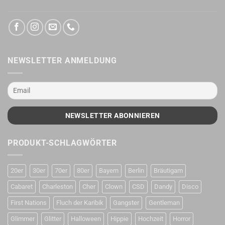
NEWSLETTER ANMELDUNG
PRODUKT-SCHLAGWÖRTER
20er
30er
70er
80er
Bayern
Berlin
Bräutigam
Cabaret
Charleston
Cher
Clown
CSD
Dandy
Disco
First Nations
Fluch der Karibik
Gangster
Gentleman
Glimmer
Glitter
Halloween
Hippie
Hochzeit
Horror