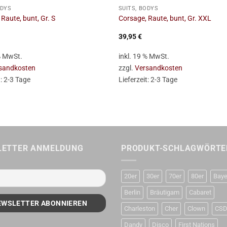
ODYS
SUITS, BODYS
Raute, bunt, Gr. S
Corsage, Raute, bunt, Gr. XXL
39,95
€
 % MwSt.
inkl. 19 % MwSt.
sandkosten
zzgl.
Versandkosten
t:
2-3 Tage
Lieferzeit:
2-3 Tage
LETTER ANMELDUNG
PRODUKT-SCHLAGWÖRTE
20er
30er
70er
80er
Baye
Berlin
Bräutigam
Cabaret
Charleston
Cher
Clown
CS
Dandy
Disco
First Nations