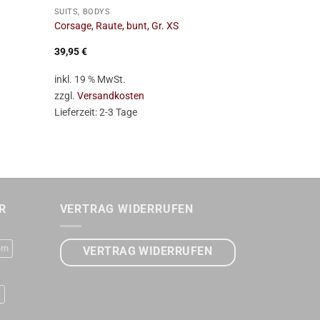
SUITS, BODYS
SUITS, BODYS
Corsage, Raute, bunt, Gr. XS
Corsage, Raut
39,95
€
39,95
€
inkl. 19 % MwSt.
inkl. 19 % Mw
zzgl.
Versandkosten
zzgl.
Versan
Lieferzeit:
2-3 Tage
Lieferzeit:
2-
R
VERTRAG WIDERRUFEN
rn
VERTRAG WIDERRUFEN
D