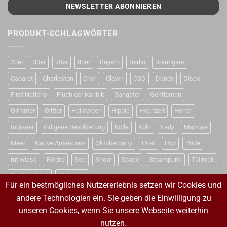
PRODUKT-SCHLAGWÖRTER
20er
30er
70er
80er
Bayern
Berlin
Bräutigam
Cabaret
Charleston
Cher
Clown
CSD
Dandy
Disco
First Nations
Fluch der Karibik
Gangster
Gentleman
Glimmer
Glitter
Halloween
Hippie
Hochzeit
Horror
Indianer
indigene Bevölkerung
Kölle
Köln
Lady
Matrose
Meer
Native Americans
Oktoberparty
Pirat
Pop
Pride
rut wiess
Röcke
See
Show
Space
Steampunk
Tüllrock
Weihnachten
Weltraum
Für ein bestmögliches Nutzererlebnis setzen wir Cookies und
andere Technologien ein. Sie geben die Einwilligung zu
unseren Cookies, wenn Sie unsere Webseite weiterhin
VERTRAG WIDERRUFEN
nutzen.