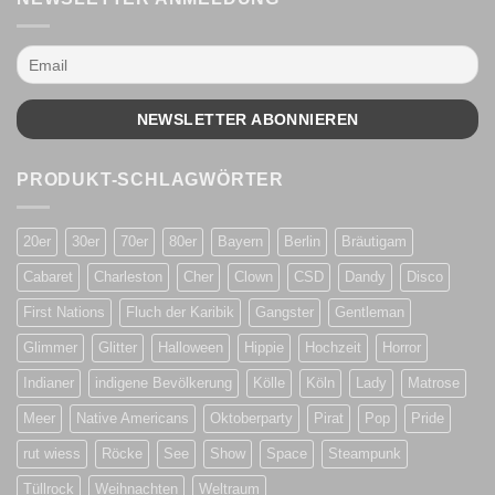
PRODUKT-SCHLAGWÖRTER
20er
30er
70er
80er
Bayern
Berlin
Bräutigam
Cabaret
Charleston
Cher
Clown
CSD
Dandy
Disco
First Nations
Fluch der Karibik
Gangster
Gentleman
Glimmer
Glitter
Halloween
Hippie
Hochzeit
Horror
Indianer
indigene Bevölkerung
Kölle
Köln
Lady
Matrose
Meer
Native Americans
Oktoberparty
Pirat
Pop
Pride
rut wiess
Röcke
See
Show
Space
Steampunk
Tüllrock
Weihnachten
Weltraum