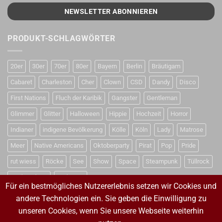
PRODUKT-SCHLAGWÖRTER
20er
30er
70er
80er
Bayern
Berlin
Bräutigam
Cabaret
Charleston
Cher
Clown
CSD
Dandy
Disco
First Nations
Fluch der Karibik
Gangster
Gentleman
Glimmer
Glitter
Halloween
Hippie
Hochzeit
Horror
Indianer
indigene Bevölkerung
Kölle
Köln
Lady
Matrose
Meer
Native Americans
Oktoberparty
Pirat
Pop
Pride
rut wiess
Röcke
See
Show
Space
Steampunk
Tüllrock
Weihnachten
Weltraum
Für ein bestmögliches Nutzererlebnis setzen wir Cookies und
andere Technologien ein. Sie geben die Einwilligung zu
unseren Cookies, wenn Sie unsere Webseite weiterhin
VERTRAG WIDERRUFEN