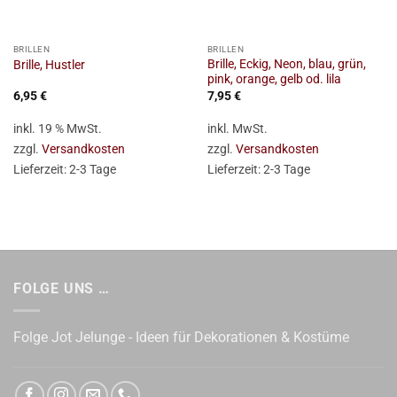
BRILLEN
BRILLEN
Brille, Eckig, Neon, blau, grün,
Brille, Hustler
pink, orange, gelb od. lila
6,95
€
7,95
€
inkl. 19 % MwSt.
inkl. MwSt.
zzgl.
Versandkosten
zzgl.
Versandkosten
Lieferzeit:
2-3 Tage
Lieferzeit:
2-3 Tage
FOLGE UNS …
Folge Jot Jelunge - Ideen für Dekorationen & Kostüme