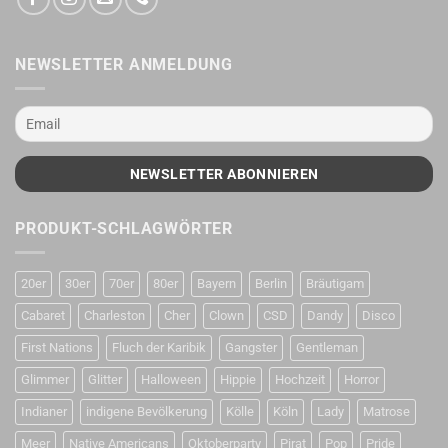
NEWSLETTER ANMELDUNG
PRODUKT-SCHLAGWÖRTER
20er
30er
70er
80er
Bayern
Berlin
Bräutigam
Cabaret
Charleston
Cher
Clown
CSD
Dandy
Disco
First Nations
Fluch der Karibik
Gangster
Gentleman
Glimmer
Glitter
Halloween
Hippie
Hochzeit
Horror
Indianer
indigene Bevölkerung
Kölle
Köln
Lady
Matrose
Meer
Native Americans
Oktoberparty
Pirat
Pop
Pride