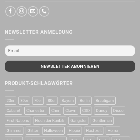
NEWSLETTER ANMELDUNG
PRODUKT-SCHLAGWÖRTER
20er
30er
70er
80er
Bayern
Berlin
Bräutigam
Cabaret
Charleston
Cher
Clown
CSD
Dandy
Disco
First Nations
Fluch der Karibik
Gangster
Gentleman
Glimmer
Glitter
Halloween
Hippie
Hochzeit
Horror