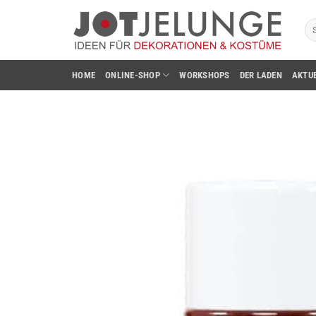
Zum
Su
Inhalt
na
springen
HOME
ONLINE-SHOP
WORKSHOPS
DER LADEN
AKTU