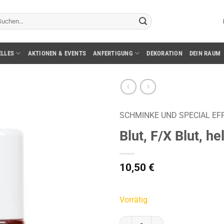
chen
ch:
ELLES
AKTIONEN & EVENTS
ANFERTIGUNG
DEKORATION
DEIN RAUM
SCHMINKE UND SPECIAL EF
Blut, F/X Blut, he
10,50
€
Vorrätig
Blut, F/X Blut, hell, 100 ml Menge