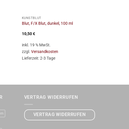
+
+
KUNSTBLUT
KUNSTBLUT
Blut, F/X Blut, dunkel, 100 ml
Blut, F/X Blut
10,50
€
7,95
€
inkl. 19 % MwSt.
inkl. 19 % Mw
zzgl.
Versandkosten
zzgl.
Versan
Lieferzeit:
2-3 Tage
Lieferzeit:
2-
R
VERTRAG WIDERRUFEN
rn
VERTRAG WIDERRUFEN