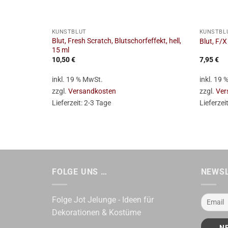
+
+
KUNSTBLUT
KUNSTBL
Blut, Fresh Scratch, Blutschorfeffekt, hell,
Blut, F/X
15 ml
10,50
€
7,95
€
inkl. 19 % MwSt.
inkl. 19
zzgl.
Versandkosten
zzgl.
Ver
Lieferzeit:
2-3 Tage
Lieferzei
FOLGE UNS …
NEWS
Folge Jot Jelunge - Ideen für
Dekorationen & Kostüme