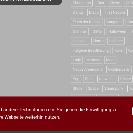
Charleston
Cher
Clown
CS
Dandy
Disco
First Nations
Fluch der Karibik
Gangster
Ge
Glimmer
Glitter
Halloween
Hochzeit
Horror
Indianer
indigene Bevölkerung
Kölle
Kö
Lady
Matrose
Meer
Native Americans
Oktoberparty
Pop
Pride
rut wiess
Röcke
Show
Space
Steampunk
Tü
Weihnachten
Weltraum
d andere Technologien ein. Sie geben die Einwilligung zu
e Webseite weiterhin nutzen.
HUTZERKLÄRUNG
VERSANDKOSTEN
ZAHLUNGSARTEN