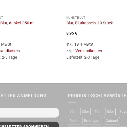
+
UT
KUNSTBLUT
 Blut, dunkel, 050 ml
Blut, Blutkapseln, 10 Stück
8,95
€
 % MwSt.
inkl. 19 % MwSt.
sandkosten
zzgl.
Versandkosten
t:
2-3 Tage
Lieferzeit:
2-3 Tage
LETTER ANMELDUNG
PRODUKT-SCHLAGWÖRTE
20er
30er
70er
80er
Baye
Berlin
Bräutigam
Cabaret