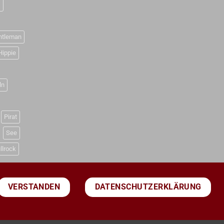
D
ntleman
Hippie
ln
Pirat
See
llrock
DATENSCHUTZERKLÄRUNG
VERSTANDEN
PayPal
Visa
MasterCard
Sepa
Bank
Transfer