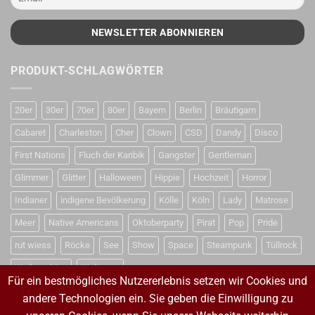
PRODUKT-SCHLAGWÖRTER
20er
30er
70er
80er
Bayern
Berlin
Bräutigam
Cabaret
Charleston
Cher
Clown
CSD
Dandy
Disco
First Nations
Fluch der Karibik
Gangster
Gentleman
Glimmer
Glitter
Halloween
Hippie
Hochzeit
Horror
Indianer
indigene Bevölkerung
Kölle
Köln
Lady
Matrose
Meer
Native Americans
Oktoberparty
Pirat
Pop
Pride
rut wiess
Röcke
See
Show
Space
Steampunk
Tüllrock
Weihnachten
Weltraum
Für ein bestmögliches Nutzererlebnis setzen wir Cookies und
andere Technologien ein. Sie geben die Einwilligung zu