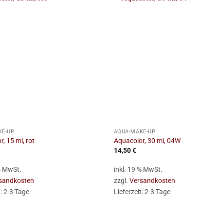
+
KE-UP
AQUA-MAKE-UP
, 15 ml, rot
Aquacolor, 30 ml, 04W
14,50
€
 % MwSt.
inkl. 19 % MwSt.
sandkosten
zzgl.
Versandkosten
t:
2-3 Tage
Lieferzeit:
2-3 Tage