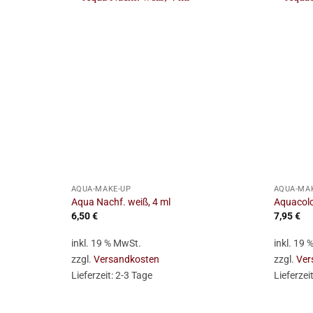
+
+
AQUA-MAKE-UP
AQUA-MA
Aqua Nachf. weiß, 4 ml
Aquacolor
6,50
€
7,95
€
inkl. 19 % MwSt.
inkl. 19
zzgl.
Versandkosten
zzgl.
Ver
Lieferzeit:
2-3 Tage
Lieferzei