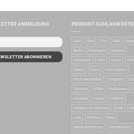
LETTER ANMELDUNG
PRODUKT-SCHLAGWÖRTE
20er
30er
70er
80er
Baye
Berlin
Bräutigam
Cabaret
Charleston
Cher
Clown
CS
Dandy
Disco
First Nations
Fluch der Karibik
Gangster
Ge
Glimmer
Glitter
Halloween
Hochzeit
Horror
Indianer
indigene Bevölkerung
Kölle
Kö
Lady
Matrose
Meer
Native Americans
Oktoberparty