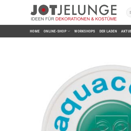
Zum
Su
Inhalt
na
springen
HOME
ONLINE-SHOP
WORKSHOPS
DER LADEN
AKTU