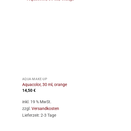
+
+
AQUA-MAKE-UP
AQUA-MAKE-U
Aquacolor, 30 ml, orange
Aqua Nachf. 
14,50
€
5,95
€
inkl. 19 % MwSt.
inkl. 19 % Mw
zzgl.
Versandkosten
zzgl.
Versan
Lieferzeit:
2-3 Tage
Lieferzeit:
2-