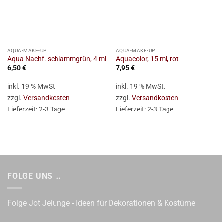
AQUA-MAKE-UP
AQUA-MAKE-UP
Aqua Nachf. schlammgrün, 4 ml
Aquacolor, 15 ml, rot
6,50
€
7,95
€
inkl. 19 % MwSt.
inkl. 19 % MwSt.
zzgl.
Versandkosten
zzgl.
Versandkosten
Lieferzeit:
2-3 Tage
Lieferzeit:
2-3 Tage
FOLGE UNS …
Folge Jot Jelunge - Ideen für Dekorationen & Kostüme