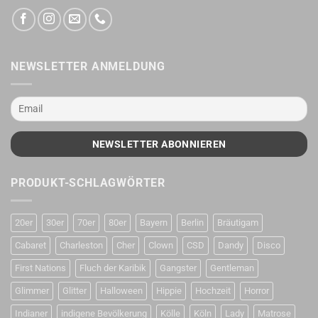
NEWSLETTER ANMELDUNG
PRODUKT-SCHLAGWÖRTER
20er
30er
70er
80er
Bayern
Berlin
Bräutigam
Cabaret
Charleston
Cher
Clown
CSD
Dandy
Disco
First Nations
Fluch der Karibik
Gangster
Gentleman
Glimmer
Glitter
Halloween
Hippie
Hochzeit
Horror
Indianer
indigene Bevölkerung
Kölle
Köln
Lady
Matrose