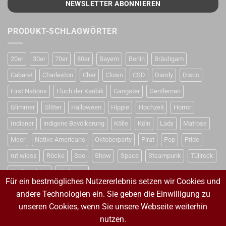
PRODUKT-SCHLAGWÖRTER
20er
30er
70er
80er
Bayern
Berlin
Bräutigam
Cabaret
Charleston
Cher
Clown
CSD
Dandy
Disco
First Nations
Fluch der Karibik
Gangster
Gentleman
Glimmer
Glitter
Halloween
Hippie
Hochzeit
Horror
Indianer
indigene Bevölkerung
Kölle
Köln
Lady
Matrose
Meer
Native Americans
Oktoberparty
Pirat
Pop
Pride
rut wiess
Röcke
See
Show
Space
Steampunk
Tüllrock
Weihnachten
Weltraum
Für ein bestmögliches Nutzererlebnis setzen wir Cookies und
andere Technologien ein. Sie geben die Einwilligung zu
unseren Cookies, wenn Sie unsere Webseite weiterhin
VERTRAG WIDERRUFEN
nutzen.