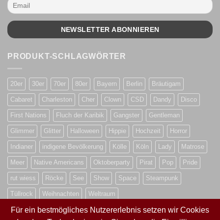
PRODUKT-SCHLAGWÖRTER
20er
30er
70er
80er
Bayern
Berlin
Bräutigam
Cabaret
Charleston
Cher
Clown
CSD
Dandy
Disco
First Nations
Fluch der Karibik
Gangster
Gentleman
Glimmer
Glitter
Halloween
Hippie
Hochzeit
Horror
Indianer
indigene Bevölkerung
Kölle
Köln
Lady
Matrose
Meer
Native Americans
Oktoberparty
Pirat
Pop
Pride
rut wiess
Röcke
See
Show
Space
Steampunk
Tüllrock
Weihnachten
Weltraum
Für ein bestmögliches Nutzererlebnis setzen wir Cookies