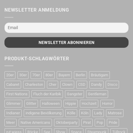
NEWSLETTER ANMELDUNG
PRODUKT-SCHLAGWÖRTER
20er
30er
70er
80er
Bayern
Berlin
Bräutigam
Cabaret
Charleston
Cher
Clown
CSD
Dandy
Disco
First Nations
Fluch der Karibik
Gangster
Gentleman
Glimmer
Glitter
Halloween
Hippie
Hochzeit
Horror
Indianer
indigene Bevölkerung
Kölle
Köln
Lady
Matrose
Meer
Native Americans
Oktoberparty
Pirat
Pop
Pride
rut wiess
Röcke
See
Show
Space
Steampunk
Tüllrock