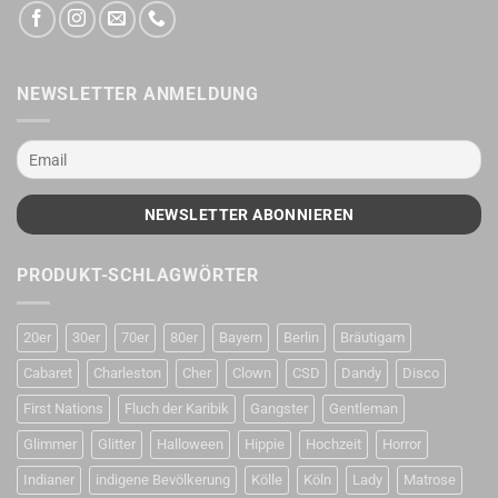
NEWSLETTER ANMELDUNG
PRODUKT-SCHLAGWÖRTER
20er
30er
70er
80er
Bayern
Berlin
Bräutigam
Cabaret
Charleston
Cher
Clown
CSD
Dandy
Disco
First Nations
Fluch der Karibik
Gangster
Gentleman
Glimmer
Glitter
Halloween
Hippie
Hochzeit
Horror
Indianer
indigene Bevölkerung
Kölle
Köln
Lady
Matrose