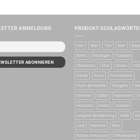
LETTER ANMELDUNG
PRODUKT-SCHLAGWÖRTE
20er
30er
70er
80er
Baye
Berlin
Bräutigam
Cabaret
Charleston
Cher
Clown
CS
Dandy
Disco
First Nations
Fluch der Karibik
Gangster
Ge
Glimmer
Glitter
Halloween
Hochzeit
Horror
Indianer
indigene Bevölkerung
Kölle
Kö
Lady
Matrose
Meer
Native Americans
Oktoberparty