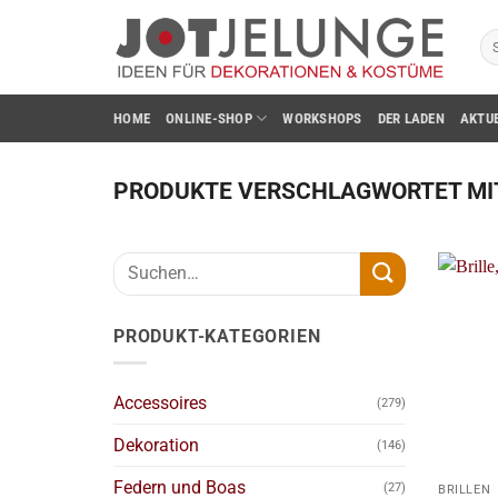
Zum
Su
Inhalt
na
springen
HOME
ONLINE-SHOP
WORKSHOPS
DER LADEN
AKTU
PRODUKTE VERSCHLAGWORTET MIT
Suchen
nach:
PRODUKT-KATEGORIEN
Accessoires
(279)
Dekoration
(146)
+
Federn und Boas
(27)
BRILLEN