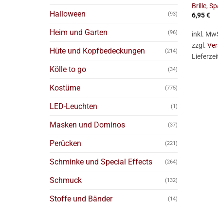
Brille, S
Halloween
(93)
6,95
€
Heim und Garten
(96)
inkl. Mw
zzgl.
Ver
Hüte und Kopfbedeckungen
(214)
Lieferzei
Kölle to go
(34)
Kostüme
(775)
LED-Leuchten
(1)
Masken und Dominos
(37)
Perücken
(221)
Schminke und Special Effects
(264)
Schmuck
(132)
Stoffe und Bänder
(14)