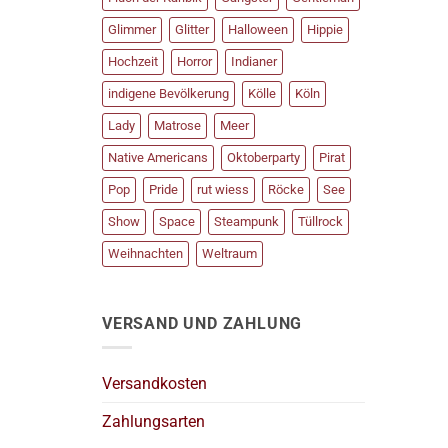
Glimmer
Glitter
Halloween
Hippie
Hochzeit
Horror
Indianer
indigene Bevölkerung
Kölle
Köln
Lady
Matrose
Meer
Native Americans
Oktoberparty
Pirat
Pop
Pride
rut wiess
Röcke
See
Show
Space
Steampunk
Tüllrock
Weihnachten
Weltraum
VERSAND UND ZAHLUNG
Versandkosten
Zahlungsarten